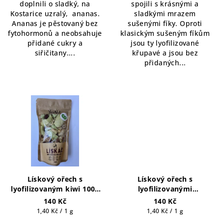
doplnili o sladký, na
spojili s krásnými a
Kostarice uzralý, ananas.
sladkými mrazem
Ananas je pěstovaný bez
sušenými fíky. Oproti
fytohormonů a neobsahuje
klasickým sušeným fíkům
přidané cukry a
jsou ty lyofilizované
siřičitany....
křupavé a jsou bez
přidaných...
Lískový ořech s
Lískový ořech s
lyofilizovaným kiwi 100g
lyofilizovanými
(5 porcí)
borůvkami 100g (5 porcí)
140 Kč
140 Kč
Měrná
Měrná
1,40 Kč / 1 g
1,40 Kč / 1 g