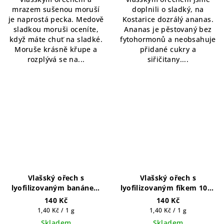
mrazem sušenou moruší
doplnili o sladký, na
je naprostá pecka. Medově
Kostarice dozrálý ananas.
sladkou moruši oceníte,
Ananas je pěstovaný bez
když máte chuť na sladké.
fytohormonů a neobsahuje
Moruše krásně křupe a
přidané cukry a
rozplývá se na...
siřičitany....
Vlašský ořech s
Vlašský ořech s
lyofilizovaným banánem
lyofilizovaným fíkem 100g
100g
(5 porcí)
140 Kč
140 Kč
Měrná
Měrná
1,40 Kč / 1 g
1,40 Kč / 1 g
cena:
cena:
Skladem
Skladem