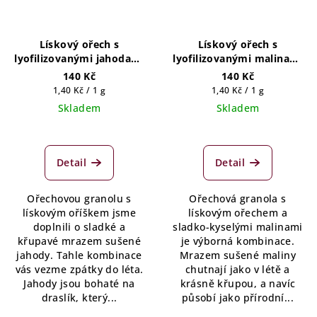
Lískový ořech s
Lískový ořech s
lyofilizovanými jahodami
lyofilizovanými malinami
100g (5 porcí)
100g (5 porcí)
140 Kč
140 Kč
Měrná
Měrná
1,40 Kč / 1 g
1,40 Kč / 1 g
cena:
cena:
Skladem
Skladem
Detail
Detail
Ořechovou granolu s
Ořechová granola s
lískovým oříškem jsme
lískovým ořechem a
doplnili o sladké a
sladko-kyselými malinami
křupavé mrazem sušené
je výborná kombinace.
jahody. Tahle kombinace
Mrazem sušené maliny
vás vezme zpátky do léta.
chutnají jako v létě a
Jahody jsou bohaté na
krásně křupou, a navíc
draslík, který...
působí jako přírodní...