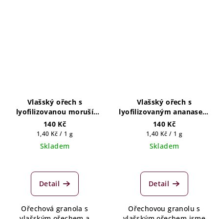
Vlašský ořech s
Vlašský ořech s
lyofilizovanou moruší
lyofilizovaným ananasem
100g
100g
140 Kč
140 Kč
Měrná
Měrná
1,40 Kč / 1 g
1,40 Kč / 1 g
cena:
cena:
Skladem
Skladem
Detail
Detail
Ořechová granola s
Ořechovou granolu s
vlašským ořechem a
vlašským ořechem jsme