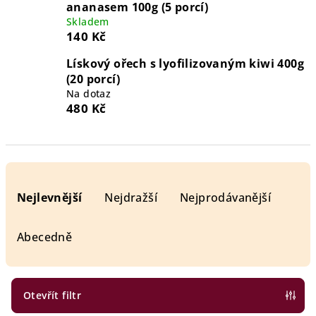
ananasem 100g (5 porcí)
Skladem
140 Kč
Lískový ořech s lyofilizovaným kiwi 400g
(20 porcí)
Na dotaz
480 Kč
Ř
a
Nejlevnější
Nejdražší
Nejprodávanější
z
e
Abecedně
n
í
p
Otevřít filtr
r