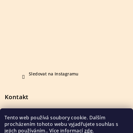
ý
p
i
s
u
Sledovat na Instagramu
Kontakt
+420 723 410 142
Tento web používá soubory cookie. Dalším
procházením tohoto webu vyjadřujete souhlas s
jejich používáním.. Více informací
zde
.