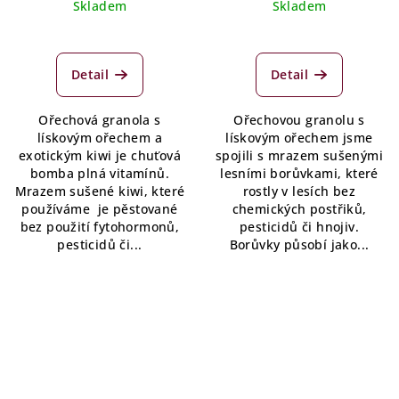
cena:
cena:
Skladem
Skladem
Detail
Detail
Ořechová granola s
Ořechovou granolu s
lískovým ořechem a
lískovým ořechem jsme
exotickým kiwi je chuťová
spojili s mrazem sušenými
bomba plná vitamínů.
lesními borůvkami, které
Mrazem sušené kiwi, které
rostly v lesích bez
používáme je pěstované
chemických postřiků,
bez použití fytohormonů,
pesticidů či hnojiv.
pesticidů či...
Borůvky působí jako...