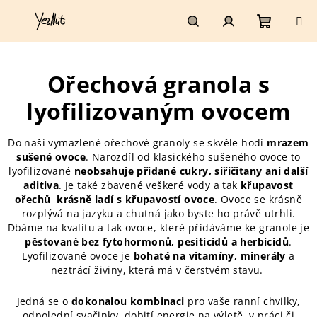
Přejít
na
obsah
Nákupn
Hledat
Přihlášení
Ořechová granola s
košík
lyofilizovaným ovocem
Do naší vymazlené ořechové granoly se skvěle hodí
mrazem
sušené ovoce
. Narozdíl od klasického sušeného ovoce to
lyofilizované
neobsahuje přidané cukry, siřičitany ani další
aditiva
. Je také zbavené veškeré vody a tak
křupavost
ořechů krásně ladí s křupavostí ovoce
. Ovoce se krásně
rozplývá na jazyku a chutná jako byste ho právě utrhli.
Dbáme na kvalitu a tak ovoce, které přidáváme ke granole je
pěstované bez fytohormonů, pesiticidů a herbicidů
.
Lyofilizované ovoce je
bohaté na vitamíny, minerály
a
neztrácí živiny, která má v čerstvém stavu.
Jedná se o
dokonalou kombinaci
pro vaše ranní chvilky,
odpolední svačinky, dobití energie na výletě, v práci či