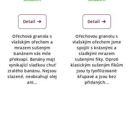
Detail
Detail
Ořechová granola s
Ořechovou granolu s
vlašským ořechem a
vlašským ořechem jsme
mrazem sušeným
spojili s krásnými a
banánem vás mile
sladkými mrazem
překvapí. Banány mají
sušenými fíky. Oproti
vynikající sladkou chuť
klasickým sušeným fíkům
zralého banánu. Nejsou
jsou ty lyofilizované
slazené, neobsahují olej
křupavé a jsou bez
ani...
přidaných...