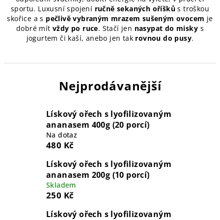
sportu. Luxusní spojení
ručně sekaných oříšků
s troškou
skořice a s
pečlivě vybraným mrazem sušeným ovocem
je
dobré mít
vždy po ruce
. Stačí jen
nasypat do misky
s
jogurtem či kaší, anebo jen tak
rovnou do pusy
.
Nejprodávanější
Lískový ořech s lyofilizovaným
ananasem 400g (20 porcí)
Na dotaz
480 Kč
Lískový ořech s lyofilizovaným
ananasem 200g (10 porcí)
Skladem
250 Kč
Lískový ořech s lyofilizovaným