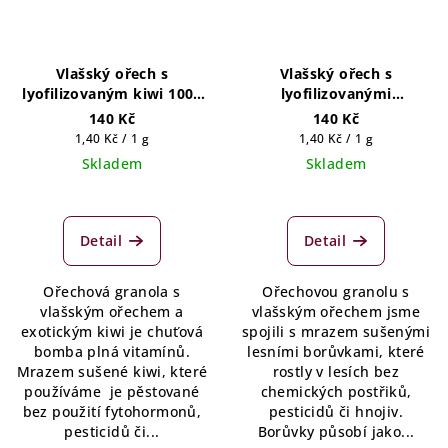
Vlašský ořech s
Vlašský ořech s
lyofilizovaným kiwi 100g
lyofilizovanými
(5 porcí)
borůvkami 100g (5 porcí)
140 Kč
140 Kč
Měrná
Měrná
1,40 Kč / 1 g
1,40 Kč / 1 g
cena:
cena:
Skladem
Skladem
Detail
Detail
Ořechová granola s
Ořechovou granolu s
vlašským ořechem a
vlašským ořechem jsme
exotickým kiwi je chuťová
spojili s mrazem sušenými
bomba plná vitamínů.
lesními borůvkami, které
Mrazem sušené kiwi, které
rostly v lesích bez
používáme je pěstované
chemických postřiků,
bez použití fytohormonů,
pesticidů či hnojiv.
pesticidů či...
Borůvky působí jako...