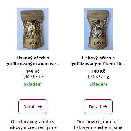
V
o
ý
d
p
u
i
k
s
t
p
ů
r
Lískový ořech s
Lískový ořech s
o
lyofilizovaným ananasem
lyofilizovaným fíkem 100g
100g (5 porcí)
(5 porcí)
d
140 Kč
140 Kč
Měrná
Měrná
1,40 Kč / 1 g
1,40 Kč / 1 g
u
cena:
cena:
Skladem
Skladem
k
t
ů
Detail
Detail
Ořechovou granolu s
Ořechovou granolu s
lískovým ořechem jsme
lískovým ořechem jsme