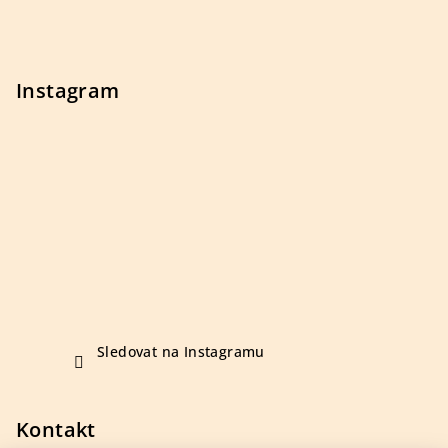
t
í
Instagram
Sledovat na Instagramu
Kontakt