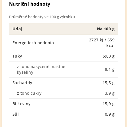
Nutriční hodnoty
Průměrné hodnoty ve 100 g výrobku
Údaj
Na 100 g
2727 kJ / 659
Energetická hodnota
kcal
Tuky
59,3 g
z toho nasycené mastné
8,1 g
kyseliny
Sacharidy
15,5 g
z toho cukry
3,9 g
Bílkoviny
15,9 g
Sůl
0,9 g