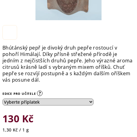
Bhútánský pepř je
divoký druh pepře rostoucí v
pohoří Himálají
. Díky přísně střežené přírodě je
jedním z nejčistších druhů pepře. Jeho výrazné aroma
citrusů krásně ladí s vybraným mixem oříšků. Chuť
pepře se rozvíjí postupně a s každým dalším oříškem
vás posune dál.
?
EDICE PRO UČITELE
130 Kč
Měrná
1,30 Kč / 1 g
cena: