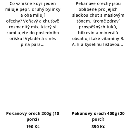
Co vznikne když jeden
Pekanové ořechy jsou
miluje pepř, druhý bylinky
oblíbené pro jejich
a oba milují
sladkou chuť s máslovým
ořechy? Voňavý a chuťově
tónem. Kromě zdraví
rozmanitý mix, který si
prospěšných tuků,
zamilujete do posledního
bílkovin a minerálů
oříšku! Vyladěná směs
obsahují také vitamíny B,
plná para...
A, E a kyselinu listovou....
Pekanový ořech 200g (10
Pekanový ořech 400g (20
porcí)
porcí)
190 Kč
350 Kč