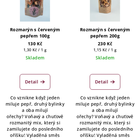
Rozmarýn s červeným
Rozmarýn s červeným
pepřem 100g
pepřem 200g
130 Kč
230 Kč
Měrná
Měrná
1,30 Kč / 1 g
1,15 Kč / 1 g
cena:
cena:
Skladem
Skladem
Detail
Detail
Co vznikne když jeden
Co vznikne když jeden
miluje pepř, druhý bylinky
miluje pepř, druhý bylinky
a oba milují
a oba milují
ořechy? Voňavý a chuťově
ořechy? Voňavý a chuťově
rozmanitý mix, který si
rozmanitý mix, který si
zamilujete do posledního
zamilujete do posledního
oříšku! Vyladěná směs
oříšku! Vyladěná směs