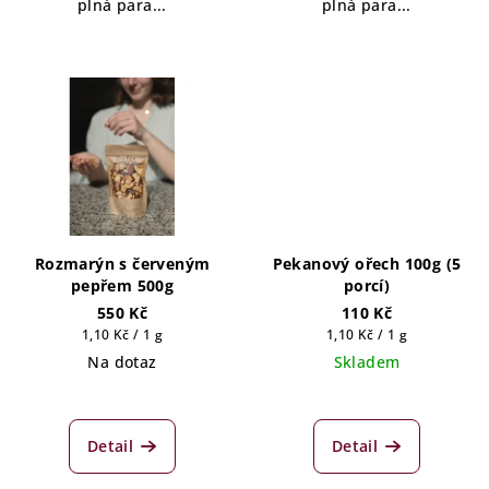
plná para...
plná para...
Rozmarýn s červeným
Pekanový ořech 100g (5
pepřem 500g
porcí)
550 Kč
110 Kč
Měrná
Měrná
1,10 Kč / 1 g
1,10 Kč / 1 g
cena:
cena:
Na dotaz
Skladem
Detail
Detail