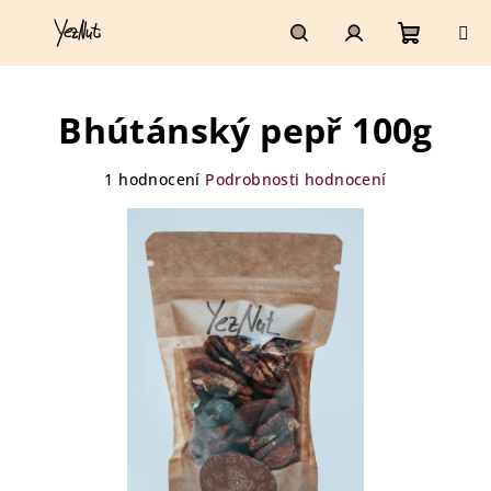
Přejít
na
obsah
Nákupn
Hledat
Přihlášení
Bhútánský pepř 100g
košík
Průměrné
1 hodnocení
Podrobnosti hodnocení
hodnocení
produktu
je
5,0
z
5
hvězdiček.