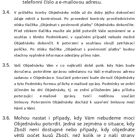
telefonní číslo a e-mailovou adresu.
V průběhu tvorby Objednávky může až do doby jejího dokončení
údaje měnit a kontrolovat. Po provedení kontroly prostřednictvím
stisku tlačítka
„
Objednat s povinností platby“
Objednávku dokončíte.
Před stiskem tlačítka musíte ale ještě potvrdit Vaše seznámení se a
souhlas s těmito Podmínkami, v opačném případě nebude možné
Objednávku dokončit.
K
potvrzení a souhlasu slouží zatrhávací
políčko
. Po stisku tlačítka „
Objednat s povinností platby“
budou
všechny vyplněné informace odeslány přímo
n
ám.
Vaši Objednávku Vám v co nejkratší době poté, kdy Nám bude
doručena, potvrdíme zprávou odeslanou na Vaši e-mailovou adresu
zadanou v Objednávce. Součástí potvrzení bude shrnutí Objednávky
a tyto Podmínky formou přílohy e-mailové zprávy. Podmínky ve znění
účinném ke dni Objednávky, tj. ve znění přiloženém jako příloha
potvrzující e-mailové zprávy, tvoří nedílnou součást
Smlouvy
.
Potvrzením Objednávky dochází k uzavření Smlouvy mezi
Námi a Vámi.
Mohou nastat i případy, kdy Vám nebudeme moci
Objednávku potvrdit. Jedná se zejména o situace, kdy
Zboží není dostupné nebo případy, kdy objednáte
větší počet kusů Zboží, než kolik je z naší strany