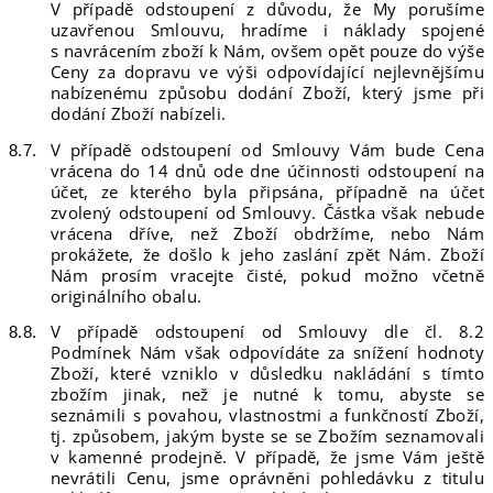
V případě odstoupení z důvodu, že My porušíme
uzavřenou Smlouvu, hradíme i náklady spojené
s navrácením zboží k Nám, ovšem opět pouze do výše
Ceny za dopravu ve výši odpovídající nejlevnějšímu
nabízenému způsobu dodání Zboží, který jsme při
dodání Zboží nabízeli.
V případě odstoupení od Smlouvy Vám bude Cena
vrácena do 14 dnů ode dne účinnosti odstoupení na
účet, ze kterého byla připsána, případně na účet
zvolený odstoupení od Smlouvy. Částka však nebude
vrácena dříve, než Zboží obdržíme, nebo Nám
prokážete, že došlo k jeho zaslání zpět Nám. Zboží
Nám prosím vracejte čisté, pokud možno včetně
originálního obalu.
V případě odstoupení od Smlouvy dle čl. 8.2
Podmínek Nám však odpovídáte za snížení hodnoty
Zboží, které vzniklo v důsledku nakládání s tímto
zbožím jinak, než je nutné k tomu, abyste se
seznámili s povahou, vlastnostmi a funkčností Zboží,
tj. způsobem, jakým byste se se Zbožím seznamovali
v kamenné prodejně. V případě, že jsme Vám ještě
nevrátili Cenu, jsme oprávněni pohledávku z titulu