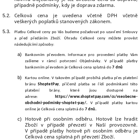
případně podmínky, kdy je doprava zdarma.
Celková cena je uvedena včetně DPH včetně
veškerých poplatků stanovených zákonem.
Platbu Celkové ceny po Vás budeme požadovat po uzavření Smlouvy
a před předáním Zboží. Úhradu Celkové ceny můžete provést
následujícími
způsoby:
Bankovním převodem. Informace pro provedení platby Vám
zašleme v rámci potvrzení Objednávky. V případě platby
bankovním převodem je Celková cena splatná do
7 dnů
Kartou online. V takovém případě probíhá platba přes platební
bránu
ShoptetPay
, přičemž platba se řídí podmínkami této
platební brány, které jsou dostupné na
adrese:
https://www.shoptetpay.com/cs/vseobecne-
obchodni-podminky-shoptet-pay/
.
V případě platby kartou
online je Celková cena splatná do
7 dnů.
Hotově při osobním odběru. Hotově lze hradit
Zboží v případě převzetí v Naší provozovně.
V případě platby hotově při osobním odběru je
Celková cena splatná při převzetí Zboží.