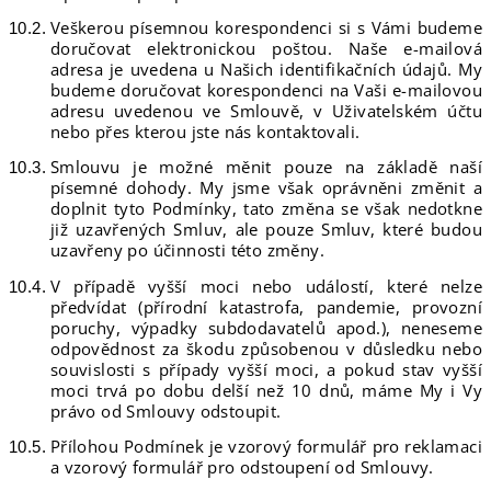
Veškerou písemnou korespondenci si s Vámi budeme
doručovat elektronickou poštou. Naše e-mailová
adresa je uvedena u Našich identifikačních údajů. My
budeme doručovat korespondenci na Vaši e-mailovou
adresu uvedenou ve Smlouvě, v Uživatelském účtu
nebo přes kterou jste nás kontaktovali.
Smlouvu je možné měnit pouze na základě naší
písemné dohody. My jsme však oprávněni změnit a
doplnit tyto Podmínky, tato změna se však nedotkne
již uzavřených Smluv, ale pouze Smluv, které budou
uzavřeny po účinnosti této změny.
V případě vyšší moci nebo událostí, které nelze
předvídat (přírodní katastrofa, pandemie, provozní
poruchy, výpadky subdodavatelů apod.), neneseme
odpovědnost za škodu způsobenou v důsledku nebo
souvislosti s případy vyšší moci, a pokud stav vyšší
moci trvá po dobu delší než 10 dnů, máme My i Vy
právo od Smlouvy odstoupit.
Přílohou Podmínek je vzorový formulář pro reklamaci
a vzorový formulář pro odstoupení od Smlouvy.