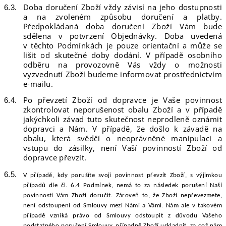
Doba doručení Zboží vždy závisí na jeho dostupnosti
a na zvoleném způsobu doručení a platby.
Předpokládaná doba doručení Zboží Vám bude
sdělena v potvrzení Objednávky. Doba uvedená
v těchto Podmínkách je pouze orientační a může se
lišit od skutečné doby dodání. V případě osobního
odběru na provozovně Vás vždy o možnosti
vyzvednutí Zboží budeme informovat prostřednictvím
e-mailu.
Po převzetí Zboží od dopravce je Vaše povinnost
zkontrolovat neporušenost obalu Zboží a v případě
jakýchkoli závad tuto skutečnost neprodleně oznámit
dopravci a Nám. V případě, že došlo k závadě na
obalu, která svědčí o neoprávněné manipulaci a
vstupu do zásilky, není Vaší povinností Zboží od
dopravce převzít.
V případě, kdy porušíte svoji povinnost převzít Zboží, s výjimkou
případů dle čl. 6.4 Podmínek, nemá to za následek porušení Naší
povinnosti Vám Zboží doručit. Zároveň to, že Zboží nepřevezmete,
není odstoupení od Smlouvy mezi Námi a Vámi. Nám ale v takovém
případě vzniká právo od Smlouvy odstoupit z důvodu Vašeho
podstatného porušení Smlouvy, případně Zboží uskladnit, za což nám