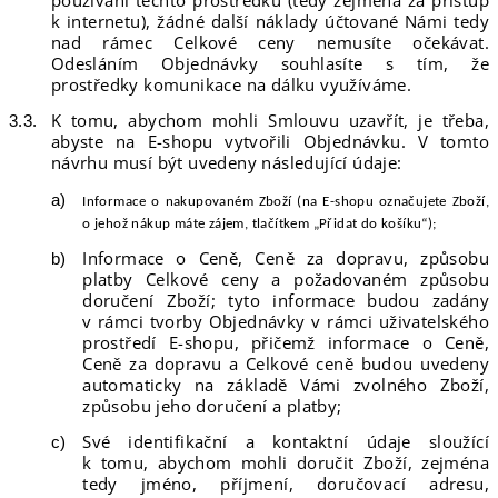
k internetu), žádné další náklady účtované Námi tedy
nad rámec Celkové ceny nemusíte očekávat.
Odesláním Objednávky souhlasíte s tím, že
prostředky komunikace na dálku využíváme.
K tomu, abychom mohli Smlouvu uzavřít, je třeba,
abyste na E-shopu vytvořili Objednávku. V tomto
návrhu musí být uvedeny následující údaje:
Informace o nakupovaném Zboží (na E-shopu označujete Zboží,
o jehož nákup máte zájem,
tlačítkem
„Přidat do košíku“
);
Informace o Ceně, Ceně za dopravu, způsobu
platby Celkové ceny a požadovaném způsobu
doručení Zboží; tyto informace budou zadány
v rámci tvorby Objednávky v rámci uživatelského
prostředí E-shopu, přičemž informace o Ceně,
Ceně za dopravu a Celkové ceně budou uvedeny
automaticky na základě Vámi zvolného Zboží,
způsobu jeho doručení a platby;
Své identifikační a kontaktní údaje sloužící
k tomu, abychom mohli doručit Zboží, zejména
tedy jméno, příjmení, doručovací adresu,