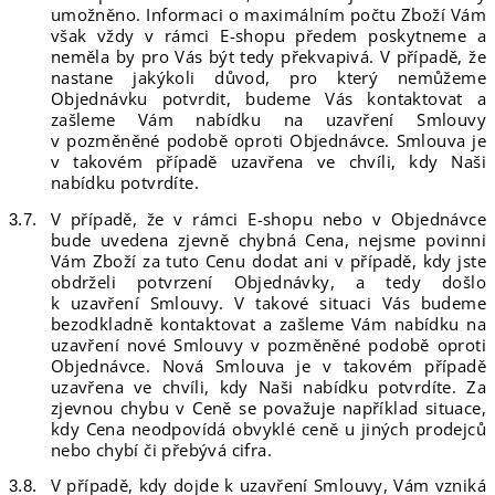
umožněno. Informaci o maximálním počtu Zboží Vám
však vždy v rámci E-shopu předem poskytneme a
neměla by pro Vás být tedy překvapivá. V případě, že
nastane jakýkoli důvod, pro který nemůžeme
Objednávku potvrdit, budeme Vás kontaktovat a
zašleme Vám nabídku na uzavření Smlouvy
v pozměněné podobě oproti Objednávce. Smlouva je
v takovém případě uzavřena ve chvíli, kdy Naši
nabídku potvrdíte.
V případě, že v rámci E-shopu nebo v Objednávce
bude uvedena zjevně chybná Cena, nejsme povinni
Vám Zboží za tuto Cenu dodat ani v případě, kdy jste
obdrželi potvrzení Objednávky, a tedy došlo
k uzavření Smlouvy. V takové situaci Vás budeme
bezodkladně kontaktovat a zašleme Vám nabídku na
uzavření nové Smlouvy v pozměněné podobě oproti
Objednávce. Nová Smlouva je v takovém případě
uzavřena ve chvíli, kdy Naši nabídku potvrdíte. Za
zjevnou chybu v Ceně se považuje například situace,
kdy Cena neodpovídá obvyklé ceně u jiných prodejců
nebo chybí či přebývá cifra.
V případě, kdy dojde k uzavření Smlouvy, Vám vzniká