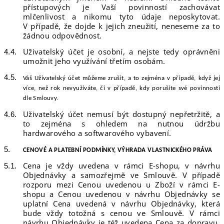
přístupových je Vaší povinností zachovávat
mlčenlivost a nikomu tyto údaje neposkytovat.
V případě, že dojde k jejich zneužití, neneseme za to
žádnou odpovědnost.
Uživatelský účet je osobní, a nejste tedy oprávněni
umožnit jeho využívání třetím osobám.
Váš Uživatelský účet můžeme zrušit, a to zejména v případě, když jej
více, než
rok
nevyužíváte, či v případě, kdy porušíte své povinnosti
dle Smlouvy.
Uživatelský účet nemusí být dostupný nepřetržitě, a
to zejména s ohledem na nutnou údržbu
hardwarového a softwarového vybavení.
CENOVÉ
A PLATEBNÍ PODMÍNKY, VÝHRADA VLASTNICKÉHO PRÁVA
Cena je vždy uvedena v rámci E-shopu, v návrhu
Objednávky a samozřejmě ve Smlouvě. V případě
rozporu mezi Cenou uvedenou u Zboží v rámci E-
shopu a Cenou uvedenou v návrhu Objednávky se
uplatní Cena uvedená v návrhu Objednávky, která
bude vždy totožná s cenou ve Smlouvě. V rámci
návrhu Objednávky je též uvedena Cena za dopravu,