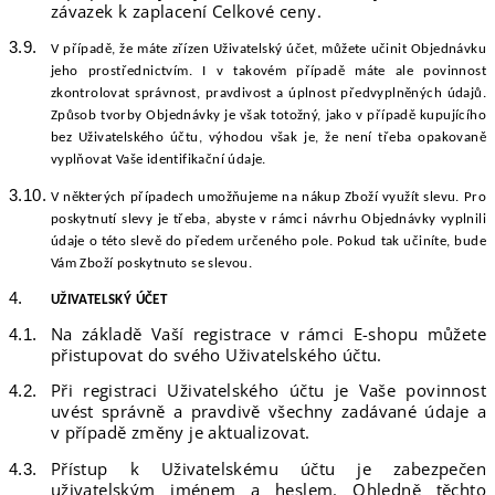
závazek k zaplacení Celkové ceny.
V
případě, že máte zř
ízen
Uživatelský účet
,
můžete učinit Objednávku
jeho prostřednictvím. I v takovém případě máte ale povinnost
zkontrolovat správnost, pravdivost a úplnost předvyplněných údajů.
Způsob tvorby Objednávky je však totožný, jako v případě kupujícího
bez Uživatelského účtu, výhodou však je, že není třeba opakovaně
vyplňovat Vaše identifikační údaje.
V
některých případech umožňujeme na nákup Zboží využít slevu. Pro
poskytnutí slevy je třeba, abyste v rámci návrhu Objednávky vyplnili
údaje o této slevě do předem určeného pole. Pokud tak učiníte, bude
Vám Zboží poskytnuto se slevou.
UŽIVATELSKÝ
ÚČET
Na základě Vaší registrace v rámci E-shopu můžete
přistupovat do svého Uživatelského účtu.
Při registraci Uživatelského účtu je Vaše povinnost
uvést správně a pravdivě všechny zadávané údaje a
v případě změny je aktualizovat.
Přístup k Uživatelskému účtu je zabezpečen
uživatelským jménem a heslem. Ohledně těchto