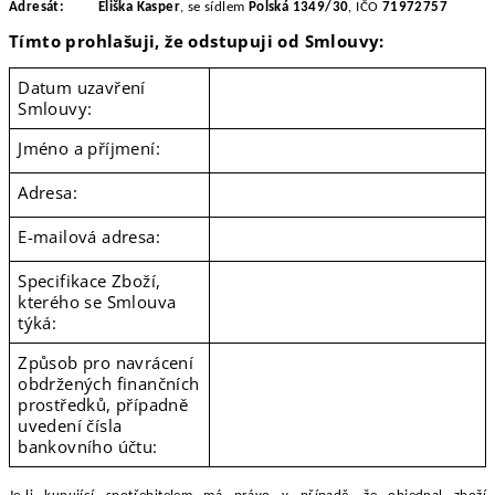
Adresát: Eliška Kasper
, se sídlem
Polská 1349/30
, IČO
71972757
Tímto prohlašuji, že odstupuji od Smlouvy:
Datum uzavření
Smlouvy:
Jméno a příjmení:
Adresa:
E-mailová adresa:
Specifikace Zboží,
kterého se Smlouva
týká:
Způsob pro navrácení
obdržených finančních
prostředků, případně
uvedení čísla
bankovního účtu: