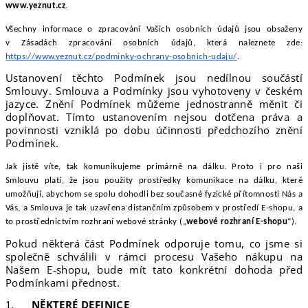
www.yeznut.cz
.
Všechny informace o zpracování Vašich osobních údajů jsou obsaženy
v Zásadách zpracování osobních údajů, která naleznete zde:
https://www.yeznut.cz/podminky-ochrany-osobnich-udaju/
.
Ustanovení těchto Podmínek jsou nedílnou součástí
Smlouvy. Smlouva a Podmínky jsou vyhotoveny v českém
jazyce. Znění Podmínek můžeme jednostranně měnit či
doplňovat. Tímto ustanovením nejsou dotčena práva a
povinnosti vzniklá po dobu účinnosti předchozího znění
Podmínek.
Jak jistě víte, tak komunikujeme primárně na dálku. Proto i pro naši
Smlouvu platí, že jsou použity prostředky komunikace na dálku, které
umožňují, abychom se spolu dohodli bez současné fyzické přítomnosti Nás a
Vás, a Smlouva je tak uzavřena distančním způsobem v prostředí E-shopu, a
to prostřednictvím rozhraní webové stránky („
webové rozhraní E-shopu
“).
Pokud některá část Podmínek odporuje tomu, co jsme si
společně schválili v rámci procesu Vašeho nákupu na
Našem E-shopu, bude mít tato konkrétní dohoda před
Podmínkami přednost.
NĚKTERÉ DEFINICE