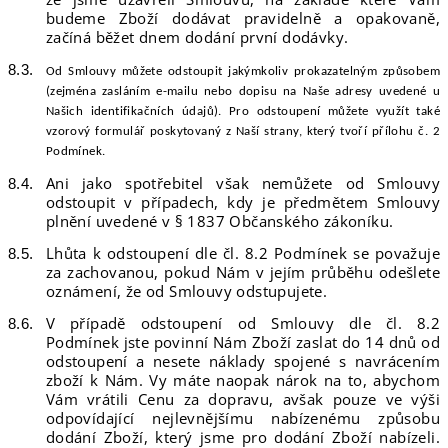
budeme Zboží dodávat pravidelně a opakovaně,
začíná běžet dnem dodání první dodávky.
Od Smlouvy můžete odstoupit jakýmkoliv prokazatelným způsobem
(zejména zasláním e-mailu nebo dopisu na Naše adresy uvedené u
Našich identifikačních údajů). Pro odstoupení můžete využít také
vzorový formulář poskytovaný z Naší stran
y, který tvoří
přílohu č. 2
Podmínek
.
Ani jako spotřebitel však nemůžete od Smlouvy
odstoupit v případech, kdy je předmětem Smlouvy
plnění uvedené v § 1837 Občanského zákoníku.
Lhůta k odstoupení dle čl. 8.2 Podmínek se považuje
za zachovanou, pokud Nám v jejím průběhu odešlete
oznámení, že od Smlouvy odstupujete.
V případě odstoupení od Smlouvy dle čl. 8.2
Podmínek jste povinní Nám Zboží zaslat do 14 dnů od
odstoupení a nesete náklady spojené s navrácením
zboží k Nám. Vy máte naopak nárok na to, abychom
Vám vrátili Cenu za dopravu, avšak pouze ve výši
odpovídající nejlevnějšímu nabízenému způsobu
dodání Zboží, který jsme pro dodání Zboží nabízeli.