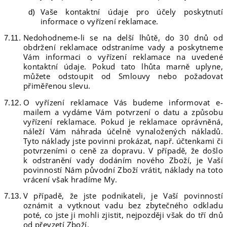
Vaše kontaktní údaje pro účely poskytnutí
informace o vyřízení reklamace.
Nedohodneme-li se na delší lhůtě, do 30 dnů od
obdržení reklamace odstraníme vady a poskytneme
Vám informaci o vyřízení reklamace na uvedené
kontaktní údaje. Pokud tato lhůta marně uplyne,
můžete odstoupit od Smlouvy nebo požadovat
přiměřenou slevu.
O vyřízení reklamace Vás budeme informovat e-
mailem a vydáme Vám potvrzení o datu a způsobu
vyřízení reklamace. Pokud je reklamace oprávněná,
náleží Vám náhrada účelně vynaložených nákladů.
Tyto náklady jste povinni prokázat, např. účtenkami či
potvrzeními o ceně za dopravu. V případě, že došlo
k odstranění vady dodáním nového Zboží, je Vaší
povinností Nám původní Zboží vrátit, náklady na toto
vrácení však hradíme My.
V případě, že jste podnikateli, je Vaší povinností
oznámit a vytknout vadu bez zbytečného odkladu
poté, co jste ji mohli zjistit, nejpozději však do tří dnů
od převzetí Zboží.