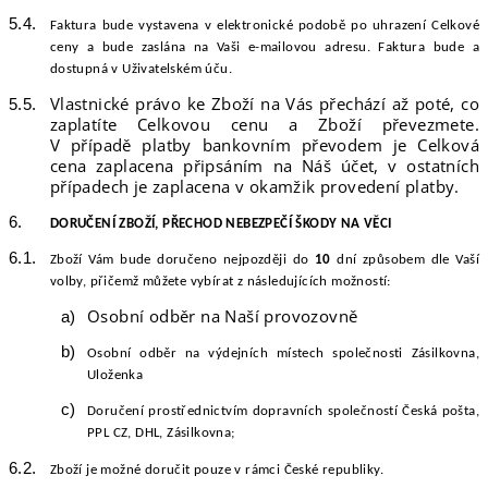
Faktura bude vystavena v elektronické podobě po uhrazení Celkové
ceny a bude zaslána na Vaši e-mailovou adresu. Faktura bude a
dostupná v Uživatelském úču
.
Vlastnické právo ke Zboží na Vás přechází až poté, co
zaplatíte Celkovou cenu a Zboží převezmete.
V případě platby bankovním převodem je Celková
cena zaplacena připsáním na Náš účet, v ostatních
případech je zaplacena v okamžik provedení platby.
DORUČENÍ
ZBOŽÍ, PŘECHOD NEBEZPEČÍ ŠKODY NA VĚCI
Zboží Vám bude doručeno nejpozději
do
10
d
ní způsobem dle Vaší
volby, přičemž můžete vybírat z
následujících
možností:
Osobní odběr na Naší provozovně
Osobní odběr na výdejních místech společnosti
Zásilkovna,
Uloženka
Doručení prostřednictvím dopravních společností
Česká pošta,
PPL CZ, DHL, Zásilkovna
;
Zboží je možné doručit pouze v rámci
České
republiky.