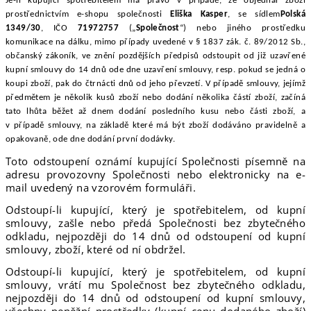
Je-li kupující spotřebitelem má právo v případě, že objednal zboží
prostřednictvím e-shopu společnosti
Eliška Kasper
, se sídlem
Polská
1349/30
, IČO
71972757
(„
Společnost
“) nebo jiného prostředku
komunikace na dálku, mimo případy uvedené v § 1837 zák. č. 89/2012 Sb.,
občanský zákoník, ve znění pozdějších předpisů odstoupit od již uzavřené
kupní smlouvy do 14 dnů ode dne uzavření smlouvy, resp. pokud se jedná o
koupi zboží, pak do čtrnácti dnů od jeho převzetí. V případě smlouvy, jejímž
předmětem je několik kusů zboží nebo dodání několika částí zboží, začíná
tato lhůta běžet až dnem dodání posledního kusu nebo části zboží, a
v případě smlouvy, na základě které má být zboží dodáváno pravidelně a
opakovaně, ode dne dodání první dodávky.
Toto odstoupení oznámí kupující Společnosti písemně na
adresu provozovny Společnosti nebo elektronicky na e-
mail uvedený na vzorovém formuláři.
Odstoupí-li kupující, který je spotřebitelem, od kupní
smlouvy, zašle nebo předá Společnosti bez zbytečného
odkladu, nejpozději do 14 dnů od odstoupení od kupní
smlouvy, zboží, které od ní obdržel.
Odstoupí-li kupující, který je spotřebitelem, od kupní
smlouvy, vrátí mu Společnost bez zbytečného odkladu,
nejpozději do 14 dnů od odstoupení od kupní smlouvy,