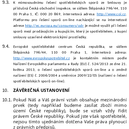
K mimosoudnímu řešení spotřebitelských sporů ze Smlouvy je
příslušná Česká obchodní inspekce, se sídlem Štěpánská 796/44, 110
00 Praha 1, IČ: 000 20 869, internetová adresa:
http://www.coi.cz
.
Platformu pro řešení sporů on-line nacházející se na internetové
adrese
http://ec.europa.eu/consumers/odr
je možné využít při řešení
sporů mezi prodávajícím a kupujícím, který je spotřebitelem, z kupní
smlouvy uzavřené elektronickými prostředky.
Evropské spotřebitelské centrum Česká republika, se sídlem
Štěpánská 796/44, 110 00 Praha 1, internetová adresa:
http://www.evropskyspotrebitel.cz
je kontaktním místem podle
Nařízení Evropského parlamentu a Rady (EU) č. 524/2013 ze dne 21.
května 2013, o řešení spotřebitelských sporů on-line a o změně
nařízení (ES) č. 2006/2004 a směrnice 2009/22/ES (nařízení o řešení
spotřebitelských sporů on-line).
ZÁVĚREČNÁ USTANOVENÍ
Pokud Náš a Váš právní vztah obsahuje mezinárodní
prvek (tedy například budeme zasílat zboží mimo
území České republiky), bude se vztah vždy řídit
právem České republiky. Pokud jste však spotřebitelé,
nejsou tímto ujednáním dotčena Vaše práva plynoucí
z právních předpisů.