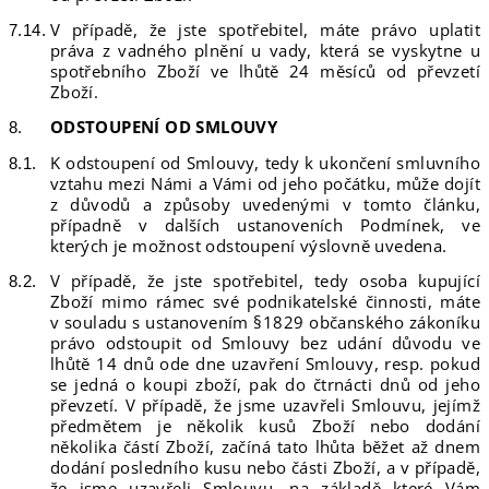
V případě, že jste spotřebitel, máte právo uplatit
práva z vadného plnění u vady, která se vyskytne u
spotřebního Zboží ve lhůtě 24 měsíců od převzetí
Zboží.
ODSTOUPENÍ OD SMLOUVY
K odstoupení od Smlouvy, tedy k ukončení smluvního
vztahu mezi Námi a Vámi od jeho počátku, může dojít
z důvodů a způsoby uvedenými v tomto článku,
případně v dalších ustanoveních Podmínek, ve
kterých je možnost odstoupení výslovně uvedena.
V případě, že jste spotřebitel, tedy osoba kupující
Zboží mimo rámec své podnikatelské činnosti, máte
v souladu s ustanovením §1829 občanského zákoníku
právo odstoupit od Smlouvy bez udání důvodu ve
lhůtě 14 dnů ode dne uzavření Smlouvy, resp. pokud
se jedná o koupi zboží, pak do čtrnácti dnů od jeho
převzetí. V případě, že jsme uzavřeli Smlouvu, jejímž
předmětem je několik kusů Zboží nebo dodání
několika částí Zboží, začíná tato lhůta běžet až dnem
dodání posledního kusu nebo části Zboží, a v případě,
že jsme uzavřeli Smlouvu, na základě které Vám