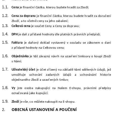
Cena
je finanční částka, kterou budete hradit za Zboží;
Cena za dopravu
je finanční částka, kterou budete hradit za doručení
Zboží, a to včetně ceny za jeho zabalení;
Celková cena
je součet Ceny a Ceny za dopravu;
DPH
je daň z přidané hodnoty dle platných právních předpisů;
Faktura
je daňový doklad vystavený v souladu se zákonem o dani
z přidané hodnoty na Celkovou cenu;
Objednávka
je Váš závazný návrh na uzavření Smlouvy o koupi Zboží
s Námi;
Uživatelský účet
je účet zřízený na základě Vámi sdělených údajů, jež
umožňuje uchování zadaných údajů a uchovávání historie
objednaného Zboží a uzavřených Smluv;
Vy
jste osoba nakupující na Našem E-shopu, právními předpisy
označovaná jako kupující;
Zboží
je vše, co můžete nakoupit na E-shopu.
OBECNÁ USTANOVENÍ A POUČENÍ