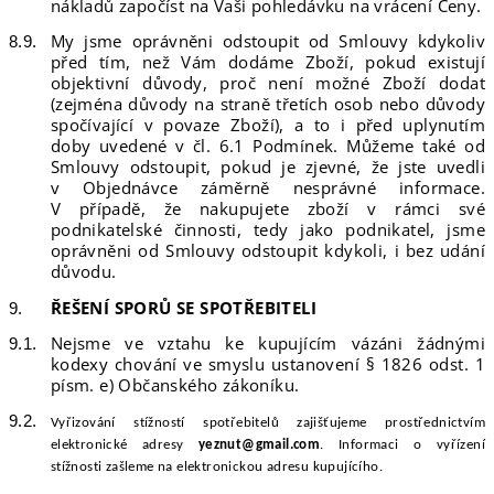
nákladů započíst na Vaši pohledávku na vrácení Ceny.
My jsme oprávněni odstoupit od Smlouvy kdykoliv
před tím, než Vám dodáme Zboží, pokud existují
objektivní důvody, proč není možné Zboží dodat
(zejména důvody na straně třetích osob nebo důvody
spočívající v povaze Zboží), a to i před uplynutím
doby uvedené v čl. 6.1 Podmínek. Můžeme také od
Smlouvy odstoupit, pokud je zjevné, že jste uvedli
v Objednávce záměrně nesprávné informace.
V případě, že nakupujete zboží v rámci své
podnikatelské činnosti, tedy jako podnikatel, jsme
oprávněni od Smlouvy odstoupit kdykoli, i bez udání
důvodu.
ŘEŠENÍ SPORŮ SE SPOTŘEBITELI
Nejsme ve vztahu ke kupujícím vázáni žádnými
kodexy chování ve smyslu ustanovení § 1826 odst. 1
písm. e) Občanského zákoníku.
Vyřizování stížností spotřebitelů zajišťujeme prostřednictvím
elektronické adre
sy
yeznut@gmail.com
.
Informaci o vyřízení
stížnosti zašleme na elektronickou adresu kupujícího.