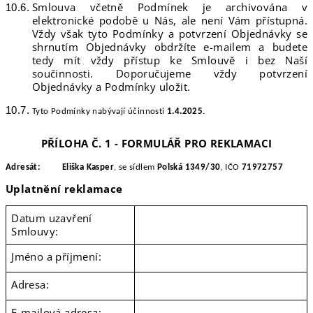
Smlouva včetně Podmínek je archivována v
elektronické podobě u Nás, ale není Vám přístupná.
Vždy však tyto Podmínky a potvrzení Objednávky se
shrnutím Objednávky obdržíte e-mailem a budete
tedy mít vždy přístup ke Smlouvě i bez Naší
součinnosti. Doporučujeme vždy potvrzení
Objednávky a Podmínky uložit.
Tyto Podmínky nab
ývají účinnosti
1.4.2025
.
PŘÍLOHA Č. 1 - FORMULÁŘ PRO REKLAMACI
Adresát:
Eliška Kasper
, se sídlem
Polská 1349/30
, IČO
71972757
Uplatnění reklamace
Datum uzavření
Smlouvy:
Jméno a příjmení:
Adresa:
E-mailová adresa: