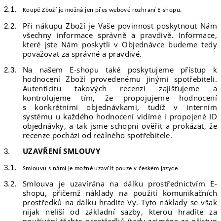
Koupě Zboží je možná jen přes
webové
rozhraní E-shopu.
Při nákupu Zboží je Vaše povinnost poskytnout Nám
všechny informace správně a pravdivě. Informace,
které jste Nám poskytli v Objednávce budeme tedy
považovat za správné a pravdivé.
Na našem E-shopu také poskytujeme přístup k
hodnocení Zboží provedenému jinými spotřebiteli.
Autenticitu takových recenzí zajišťujeme a
kontrolujeme tím, že propojujeme hodnocení
s konkrétními objednávkami, tudíž v interním
systému u každého hodnocení vidíme i propojené ID
objednávky, a tak jsme schopni ověřit a prokázat, že
recenze pochází od reálného spotřebitele.
UZAVŘENÍ SMLOUVY
Smlouvu s
n
ámi je možné uzavřít
pouze
v českém jazyce.
Smlouva je uzavírána na dálku prostřednictvím E-
shopu, přičemž náklady na použití komunikačních
prostředků na dálku hradíte Vy. Tyto náklady se však
nijak neliší od základní sazby, kterou hradíte za
používání těchto prostředků (tedy zejména za přístup