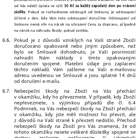
od Vás náleží úplata ve v
ýši
10 Kč za každý započatý den po vrácení
zásilky
. Poku
d se rozhodneme odstoupit od Smlouvy, je odstoupení
účinné v den, kdy Vám toto odstoupení doručíme. Odstoupení od
Smlouvy nemá vliv na nárok na uhrazení Ceny za dopravu, případně
na nárok na náhradu škody, pokud vznikla.
Pokud je z důvodů vzniklých na Vaší straně Zboží
doručováno opakovaně nebo jiným způsobem, než
bylo ve Smlouvě dohodnuto, je Vaší povinností
nahradit Nám náklady s tímto opakovaným
doručením spojené. Platební údaje pro zaplacení
těchto nákladů Vám zašleme na Vaši e-mailovou
adresu uvedenou ve Smlouvě a jsou splatné 14 dnů
od doručení e-mailu.
Nebezpeční škody na Zboží na Vás přechází
v okamžiku, kdy ho převezmete. V případě, kdy Zboží
nepřevezmete, s výjimkou případů dle čl. 6.4
Podmínek, na Vás nebezpečí škody na Zboží přechází
v okamžiku, kdy jste měli možnost ho převzít, ale
z důvodů na Vaší straně k převzetí nedošlo. Přechod
nebezpečí škody na Zboží pro Vás znamená, že od
tohoto okamžiku nesete veškeré důsledky spojené se
ztrátou, zničením, poškozením či jakýmkoli