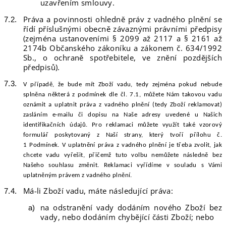
uzavřením smlouvy.
Práva a povinnosti ohledně práv z vadného plnění se
řídí příslušnými obecně závaznými právními předpisy
(zejména ustanoveními § 2099 až 2117 a § 2161 až
2174b Občanského zákoníku a zákonem č. 634/1992
Sb., o ochraně spotřebitele, ve znění pozdějších
předpisů).
V případě, že bude mít Zboží vadu, tedy zejména pokud nebude
splněna některá z podmínek dle čl. 7.1, můžete Nám takovou vadu
oznámit a uplatnit práva z vadného plnění (tedy Zboží reklamovat)
zasláním e-mailu či dopisu na Naše adresy uvedené u Našich
identifikačních údajů
.
Pro reklamaci můžete využít také vzorový
formulář poskytovaný z Naší strany, kt
erý
tvoří přílohu č.
1
P
odmínek. V uplatnění práva z vadného plnění je třeba zvolit, jak
chcete vadu vyřešit, přičemž tuto volbu nemůžete následně bez
Našeho souhlasu změnit. Reklamaci vyřídíme v souladu s Vámi
uplatněným právem z vadného plnění.
Má-li Zboží vadu, máte následující práva:
na odstranění vady dodáním nového Zboží bez
vady, nebo dodáním chybějící části Zboží; nebo