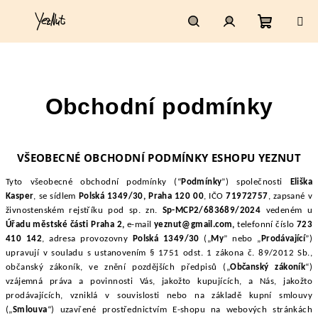
Přejít
na
obsah
Nákupn
Hledat
Přihlášení
košík
Obchodní podmínky
VŠEOBECNÉ OBCHODNÍ PODMÍNKY ESHOPU YEZNUT
Tyto všeobecné obchodní podmínky (“
Podmínky
”) společnosti
Eliška
Kasper
, se sídlem
Polská 1349/30, Praha 120 00
, IČO
71972757
, zapsané v
živnostenském rejstříku pod sp. zn.
Sp-MCP2/683689/2024
vedeném u
Úřadu městské části Praha 2,
e
-mail
yeznut@gmail.com,
telefonní číslo
723
410 142
, adresa provozovny
Polská 1349/30
(„
My
” nebo „
Prodávající
”)
upravují v souladu s ustanovením § 1751 odst. 1 zákona č. 89/2012 Sb.,
občanský zákoník, ve znění pozdějších předpisů („
Občanský zákoník
“)
vzájemná práva a povinnosti Vás, jakožto kupujících, a Nás, jakožto
prodávajících, vzniklá v souvislosti nebo na základě kupní smlouvy
(„
Smlouva
“) uzavřené prostřednictvím E-shopu na webových stránkách