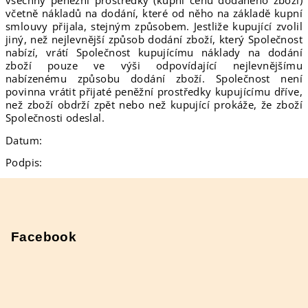
všechny peněžní prostředky (kupní cenu dodaného zboží)
včetně nákladů na dodání, které od něho na základě kupní
smlouvy přijala, stejným způsobem. Jestliže kupující zvolil
jiný, než nejlevnější způsob dodání zboží, který Společnost
nabízí, vrátí Společnost kupujícímu náklady na dodání
zboží pouze ve výši odpovídající nejlevnějšímu
nabízenému způsobu dodání zboží. Společnost není
povinna vrátit přijaté peněžní prostředky kupujícímu dříve,
než zboží obdrží zpět nebo než kupující prokáže, že zboží
Společnosti odeslal.
Datum:
Podpis:
Z
á
p
Facebook
a
t
í