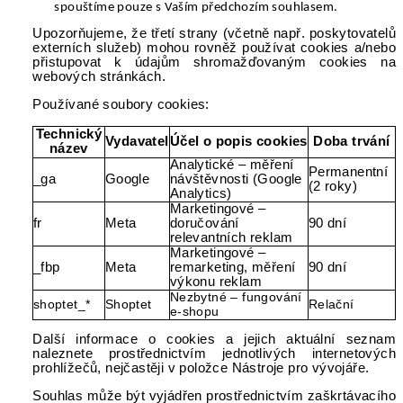
spouštíme pouze s Vaším předchozím souhlasem.
Upozorňujeme, že třetí strany (včetně např. poskytovatelů
externích služeb) mohou rovněž používat cookies a/nebo
přistupovat k údajům shromažďovaným cookies na
webových stránkách.
Používané soubory cookies:
Technický
Vydavatel
Účel o popis cookies
Doba trvání
název
Analytické – měření
Permanentní
_ga
Google
návštěvnosti (Google
(
2 roky)
Analytics)
Marketingové –
fr
Meta
doručování
90 dní
relevantních reklam
Marketingové –
_fbp
Meta
remarketing, měření
90 dní
výkonu reklam
Nezbytné – fungování
shoptet_*
Shoptet
Relační
e-shopu
Další informace o cookies a jejich aktuální seznam
naleznete prostřednictvím jednotlivých internetových
prohlížečů, nejčastěji v položce Nástroje pro vývojáře.
Souhlas může být vyjádřen prostřednictvím zaškrtávacího