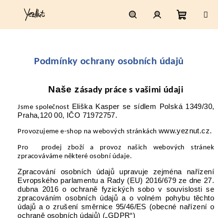
Přejít
na
obsah
Nákupn
Hledat
Přihlášení
košík
Podmínky ochrany osobních údajů
Naše z
ásady práce s vašimi údaji
Eliška Kasper se sídlem Polská 1349/30,
Jsme společnost
Praha,120 00, IČO 71972757.
www.yeznut.cz.
Provozujeme e-shop na webových stránkách
Pro
prodej zboží
a provoz našich webových stránek
zpracováváme některé osobní údaje.
Zpracování osobních údajů upravuje zejména nařízení
Evropského parlamentu a Rady (EU) 2016/679 ze dne 27.
dubna 2016 o ochraně fyzických sobo v souvislosti se
zpracováním osobních údajů a o volném pohybu těchto
údajů a o zrušení směrnice 95/46/ES (obecné nařízení o
ochraně osobních údajů) („GDPR“)