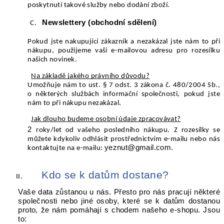
poskytnutí takové služby nebo dodání zboží.
Newslettery (obchodní sdělení)
Pokud jste nakupující zákazník a
nezakázal jste nám to
při
nákupu, použijeme vaši e-mailovou adresu pro rozesílku
našich novinek.
Na základě jakého právního důvodu?
Umožňuje nám to ust. § 7 odst. 3 zákona č. 480/2004 Sb.,
o některých službách informační společnosti, pokud jste
.
nám to při nákupu nezakázal
Jak dlouho budeme osobní údaje zpracovávat?
2
r
oky/let od vašeho posledního nákupu.
Z rozesílky se
můžete kdykoliv odhlásit prostřednictvím e-mailu nebo nás
yeznut@gmail.com.
kontaktujte na e-mailu:
Kdo se k datům dostane?
Vaše data zůstanou u nás. Přesto pro nás pracují některé
společnosti nebo jiné osoby, které se k datům dostanou
proto, že nám pomáhají s chodem našeho e-shopu. Jsou
to: