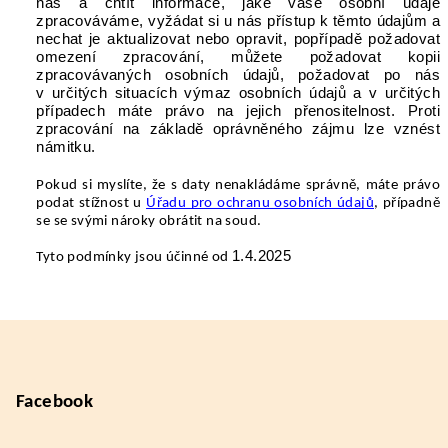
nás a chtít informace, jaké vaše osobní údaje
zpracováváme, vyžádat si u nás přístup k těmto údajům a
nechat je aktualizovat nebo opravit, popřípadě požadovat
omezení zpracování, můžete požadovat kopii
zpracovávaných osobních údajů, požadovat po nás
v určitých situacích výmaz osobních údajů a v určitých
případech máte právo na jejich přenositelnost. Proti
zpracování na základě oprávněného zájmu lze vznést
námitku.
Pokud si myslíte, že s daty nenakládáme správně, máte právo
podat stížnost u
Úřadu pro ochranu osobních údajů
, případně
se se svými nároky obrátit na soud.
1.4.2025
Tyto podmínky jsou účinné od
Z
á
p
a
Facebook
t