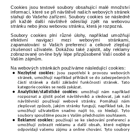
Cookies jsou textové soubory obsahující malé množství
informací, které se při návštěvě našich webových stránek
stahují do Vašeho zařízení. Soubory cookies se následně
při každé další návštěvě odesílají zpět na webovou
stránku nebo jinou webovou stránku, která je rozpozná.
Soubory cookies plní různé úlohy, například umožňují
efektivní navigaci mezi webovými stránkami,
zapamatování si Vašich preferencí a celkově zlepšují
zkušenost uživatele. Dokážou také zajistit, aby reklamy
zobrazované on-line byly lépe přizpůsobené Vaší osobě a
Vaším zájmům.
Na webových stránkách používáme následující cookies:
Nezbytné cookies
: jsou zapotřebí k provozu webových
stránek, umožňují například přihlásit se do zabezpečených
částí stránek a další základní funkčnosti stránek. Tato
kategorie cookies se nedá zakázat.
Analytické/statistické cookies
: umožňují nám například
rozpoznat a zjistit počet návštěvníků a sledovat, jak naši
návštěvníci používají webové stránky. Pomáhají nám
zlepšovat způsob, jakým stránky fungují, například tak, že
umožňují uživatelům snadno najít to, co hledají. Tyto
soubory spouštíme pouze s Vaším předchozím souhlasem.
Reklamní cookies:
používají se ke sledování preferencí a
umožňují zobrazit reklamu a další obsah, které nejlépe
odpovídají vašemu zájmu a online chování. Tyto soubory