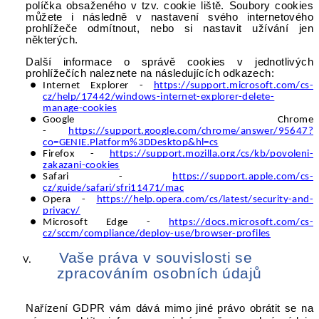
políčka obsaženého v tzv. cookie liště. Soubory cookies
můžete i následně v nastavení svého internetového
prohlížeče odmítnout, nebo si nastavit užívání jen
některých.
Další informace o správě cookies v jednotlivých
prohlížečích naleznete na následujících odkazech:
Internet Explorer -
https://support.microsoft.com/cs-
cz/help/17442/windows-internet-explorer-delete-
manage-cookies
Google Chrome
-
https://support.google.com/chrome/answer/95647?
co=GENIE.Platform%3DDesktop&hl=cs
Firefox -
https://support.mozilla.org/cs/kb/povoleni-
zakazani-cookies
Safari -
https://support.apple.com/cs-
cz/guide/safari/sfri11471/mac
Opera -
https://help.opera.com/cs/latest/security-and-
privacy/
Microsoft Edge -
https://docs.microsoft.com/cs-
cz/sccm/compliance/deploy-use/browser-profiles
Vaše práva v souvislosti se
zpracováním osobních údajů
Nařízení GDPR vám dává mimo jiné právo obrátit se na