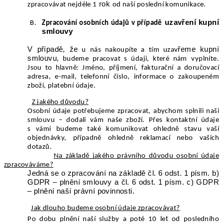
rok
zpracovávat nejdéle 1
od naší poslední komunikace.
uzavření kupní
Zpracování osobních údajů v případě
smlouvy
V případě, že
řeme kupní
u nás nakoupíte a tím uzav
smlouvu
, budeme pracovat s údaji, které nám
vyplníte.
Jsou to hlavně: Jméno, příjmení, fakturační a doručovací
adresa, e-mail, telefonní číslo, informace o zakoupeném
zboží, platební údaje.
Z jakého důvodu?
Osobní údaje potřebujeme zpracovat, abychom splnili naši
smlouvu – dodali vám
naše zboží
. Přes kontaktní údaje
s vámi budeme také komunikovat ohledně stavu vaší
objednávky, případně ohledně reklamací nebo vašich
dotazů.
Na základě jakého právního důvodu osobní údaje
zpracováváme?
Jedná se o zpracování na základě čl. 6 odst. 1 písm. b)
GDPR – plnění smlouvy a čl. 6 odst. 1 písm. c) GDPR
– plnění naší právní povinnosti.
Jak dlouho budeme osobní údaje zpracovávat?
t
Po dobu plnění naší služby a poté 10
le
od posledního