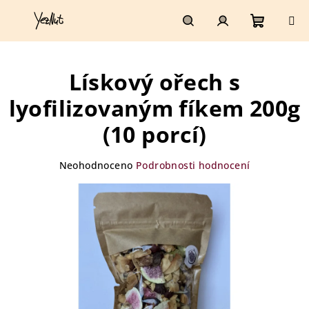
Přejít
na
obsah
Nákupn
Hledat
Přihlášení
Lískový ořech s
košík
lyofilizovaným fíkem 200g
(10 porcí)
Průměrné
Neohodnoceno
Podrobnosti hodnocení
hodnocení
produktu
je
0,0
z
5
hvězdiček.