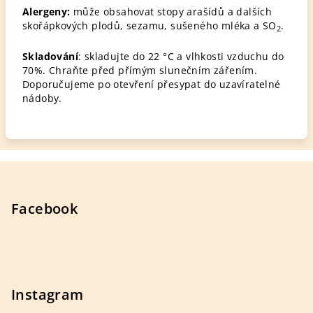
Alergeny:
může obsahovat stopy arašídů a dalších
skořápkových plodů, sezamu, sušeného mléka a SO
.
2
Skladování
: skladujte do 22 °C a vlhkosti vzduchu do
70%. Chraňte před přímým slunečním zářením.
Doporučujeme po otevření přesypat do uzavíratelné
nádoby.
Z
á
p
Facebook
a
t
í
Instagram