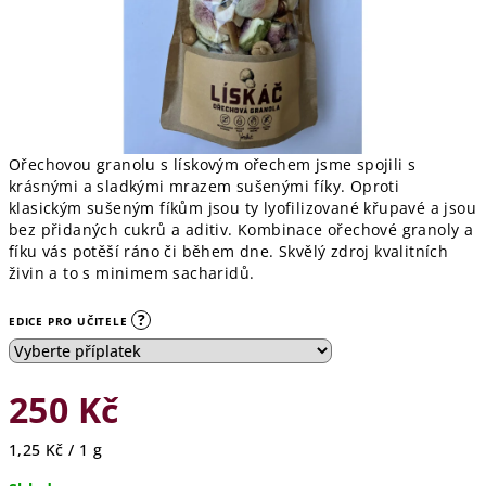
Ořechovou granolu s lískovým ořechem jsme spojili s
krásnými a sladkými mrazem sušenými fíky. Oproti
klasickým sušeným fíkům jsou ty lyofilizované křupavé a jsou
bez přidaných cukrů a aditiv. Kombinace ořechové granoly a
fíku vás potěší ráno či během dne. Skvělý zdroj kvalitních
živin a to s minimem sacharidů.
?
EDICE PRO UČITELE
250 Kč
Měrná
1,25 Kč / 1 g
cena: