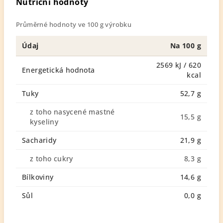
Nutriční hodnoty
Průměrné hodnoty ve 100 g výrobku
Údaj
Na 100 g
2569 kJ / 620
Energetická hodnota
kcal
Tuky
52,7 g
z toho nasycené mastné
15,5 g
kyseliny
Sacharidy
21,9 g
z toho cukry
8,3 g
Bílkoviny
14,6 g
Sůl
0,0 g