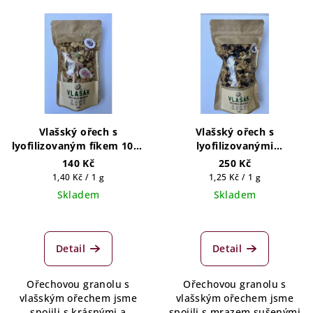
Vlašský ořech s
Vlašský ořech s
lyofilizovaným fíkem 100g
lyofilizovanými
(5 porcí)
borůvkami 200g (10 porcí)
140 Kč
250 Kč
Měrná
Měrná
1,40 Kč / 1 g
1,25 Kč / 1 g
cena:
cena:
Skladem
Skladem
Detail
Detail
Ořechovou granolu s
Ořechovou granolu s
vlašským ořechem jsme
vlašským ořechem jsme
spojili s krásnými a
spojili s mrazem sušenými