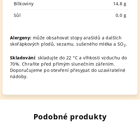
Bílkoviny
14,8 g
Sůl
0,0 g
Alergeny:
může obsahovat stopy arašídů a dalších
skořápkových plodů, sezamu, sušeného mléka a SO
.
2
Skladování
: skladujte do 22 °C a vlhkosti vzduchu do
70%. Chraňte před přímým slunečním zářením.
Doporučujeme po otevření přesypat do uzavíratelné
nádoby.
Podobné produkty