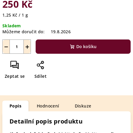
250 Kč
Měrná
1,25 Kč / 1 g
cena:
Skladem
Můžeme doručit do:
19.8.2026
−
+
Do košíku
Zeptat se
Sdílet
Popis
Hodnocení
Diskuze
Detailní popis produktu