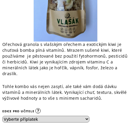
Ořechová granola s vlašským ořechem a exotickým kiwi je
chuťová bomba plná vitamínů. Mrazem sušené kiwi, které
používáme je pěstované bez použití fytohormonů, pesticidů
či herbicidů. Kiwi je vynikajícím zdrojem vitaminu C a
minerálních látek jako je hořčík, vápník, fosfor, železo a
draslík.
Tohle kombo vás nejen zasytí, ale také vám dodá dávku
vitamínů a minerálních látek. Vynikající chuť, textura, skvělé
výživové hodnoty a to vše s minimem sacharidů.
?
EDICE PRO UČITELE