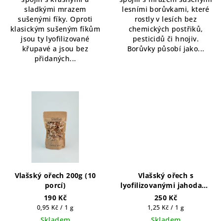
sladkými mrazem
lesními borůvkami, které
sušenými fíky. Oproti
rostly v lesích bez
klasickým sušeným fíkům
chemických postřiků,
jsou ty lyofilizované
pesticidů či hnojiv.
křupavé a jsou bez
Borůvky působí jako...
přidaných...
Vlašský ořech 200g (10
Vlašský ořech s
porcí)
lyofilizovanými jahodami
200g (10 porcí)
190 Kč
250 Kč
Měrná
Měrná
0,95 Kč / 1 g
1,25 Kč / 1 g
cena:
cena:
Skladem
Skladem