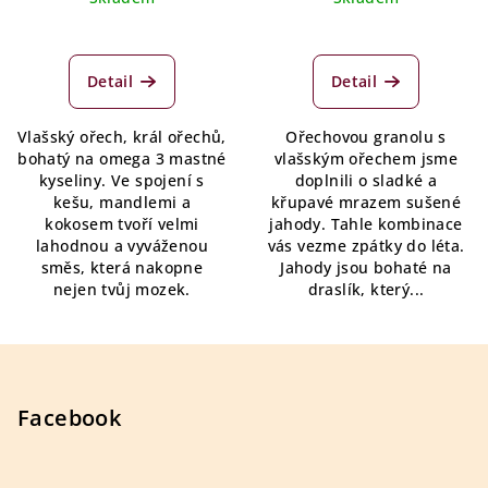
Detail
Detail
Vlašský ořech, král ořechů,
Ořechovou granolu s
bohatý na omega 3 mastné
vlašským ořechem jsme
kyseliny. Ve spojení s
doplnili o sladké a
kešu, mandlemi a
křupavé mrazem sušené
kokosem tvoří velmi
jahody. Tahle kombinace
lahodnou a vyváženou
vás vezme zpátky do léta.
směs, která nakopne
Jahody jsou bohaté na
nejen tvůj mozek.
draslík, který...
Z
á
p
Facebook
a
t