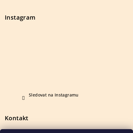
í
Instagram
Sledovat na Instagramu
Kontakt
+420 723 410 142