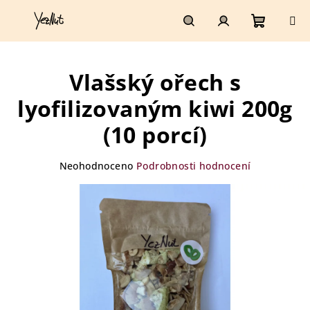
Přejít
na
obsah
Nákupn
Hledat
Přihlášení
Vlašský ořech s
košík
lyofilizovaným kiwi 200g
(10 porcí)
Průměrné
Neohodnoceno
Podrobnosti hodnocení
hodnocení
produktu
je
0,0
z
5
hvězdiček.