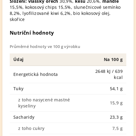
Složení:
vlašský ořech
30,9%,
kešu
20,6%,
mandle
15,5%, kokosový chips 15,5%, slunečnicové semínko
8,2%, lyofilizované kiwi 6,2%, bio kokosový olej,
skořice
Nutriční hodnoty
Průměrné hodnoty ve 100 g výrobku
Údaj
Na 100 g
2648 kJ / 639
Energetická hodnota
kcal
Tuky
54,1 g
z toho nasycené mastné
15,9 g
kyseliny
Sacharidy
23,3 g
z toho cukry
7,5 g