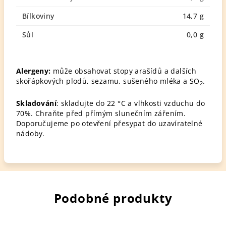
Bílkoviny
14,7 g
Sůl
0,0 g
Alergeny:
může obsahovat stopy arašídů a dalších
skořápkových plodů, sezamu, sušeného mléka a SO
.
2
Skladování
: skladujte do 22 °C a vlhkosti vzduchu do
70%. Chraňte před přímým slunečním zářením.
Doporučujeme po otevření přesypat do uzavíratelné
nádoby.
Podobné produkty