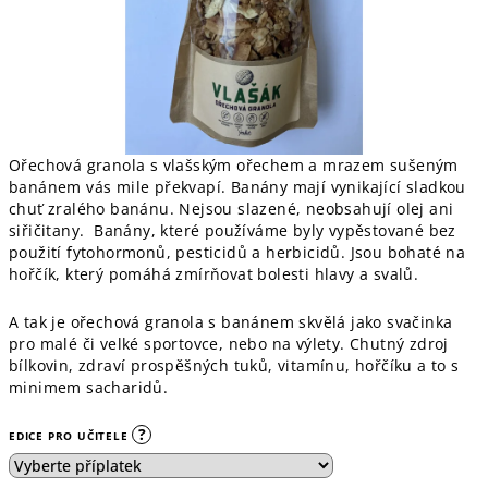
Ořechová granola s vlašským ořechem a mrazem sušeným
banánem vás mile překvapí. Banány mají vynikající sladkou
chuť zralého banánu. Nejsou slazené, neobsahují olej ani
siřičitany. Banány, které používáme byly vypěstované bez
použití fytohormonů, pesticidů a herbicidů. Jsou bohaté na
hořčík, který pomáhá zmírňovat bolesti hlavy a svalů.
A tak je ořechová granola s banánem skvělá jako svačinka
pro malé či velké sportovce, nebo na výlety. Chutný zdroj
bílkovin, zdraví prospěšných tuků, vitamínu, hořčíku a to s
minimem sacharidů.
?
EDICE PRO UČITELE