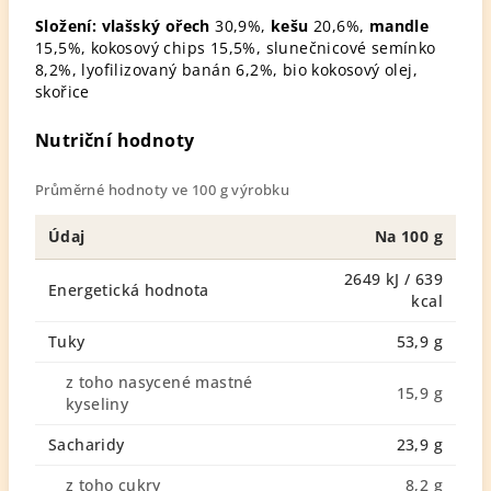
Složení:
vlašský ořech
30,9%,
kešu
20,6%,
mandle
15,5%, kokosový chips 15,5%, slunečnicové semínko
8,2%, lyofilizovaný banán 6,2%, bio kokosový olej,
skořice
Nutriční hodnoty
Průměrné hodnoty ve 100 g výrobku
Údaj
Na 100 g
2649 kJ / 639
Energetická hodnota
kcal
Tuky
53,9 g
z toho nasycené mastné
15,9 g
kyseliny
Sacharidy
23,9 g
z toho cukry
8,2 g