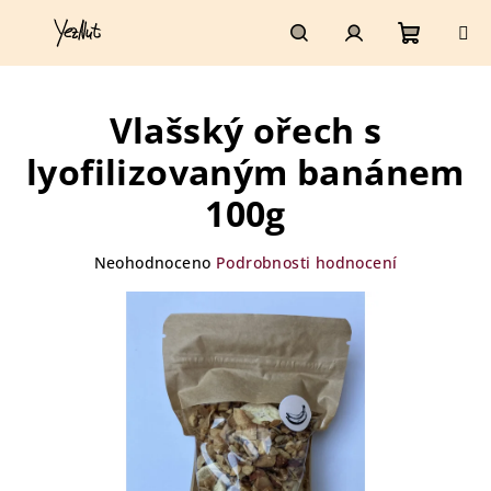
Přejít
na
obsah
Nákupn
Hledat
Přihlášení
Vlašský ořech s
košík
lyofilizovaným banánem
100g
Průměrné
Neohodnoceno
Podrobnosti hodnocení
hodnocení
produktu
je
0,0
z
5
hvězdiček.