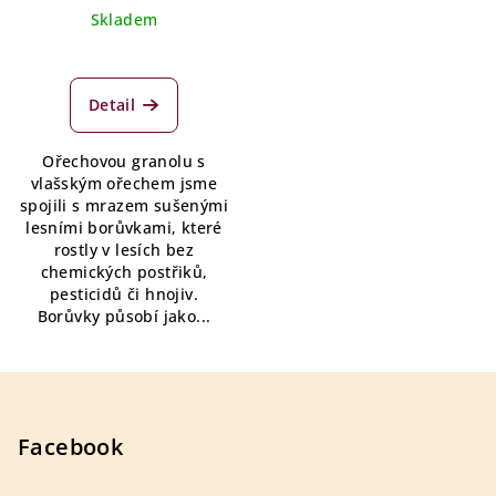
cena:
Skladem
Detail
Ořechovou granolu s
vlašským ořechem jsme
spojili s mrazem sušenými
lesními borůvkami, které
rostly v lesích bez
chemických postřiků,
pesticidů či hnojiv.
Borůvky působí jako...
Z
á
p
Facebook
a