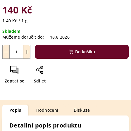
140 Kč
Měrná
1,40 Kč / 1 g
cena:
Skladem
Můžeme doručit do:
18.8.2026
−
+
Do košíku
Zeptat se
Sdílet
Popis
Hodnocení
Diskuze
Detailní popis produktu