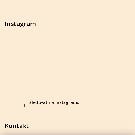
t
í
Instagram
Sledovat na Instagramu
Kontakt