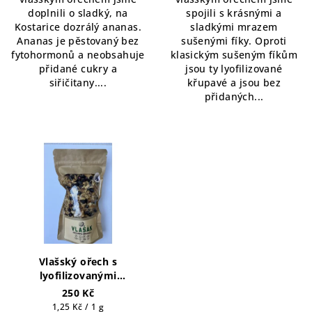
doplnili o sladký, na
spojili s krásnými a
Kostarice dozrálý ananas.
sladkými mrazem
Ananas je pěstovaný bez
sušenými fíky. Oproti
fytohormonů a neobsahuje
klasickým sušeným fíkům
přidané cukry a
jsou ty lyofilizované
siřičitany....
křupavé a jsou bez
přidaných...
Vlašský ořech s
lyofilizovanými
borůvkami 200g (10 porcí)
250 Kč
Měrná
1,25 Kč / 1 g