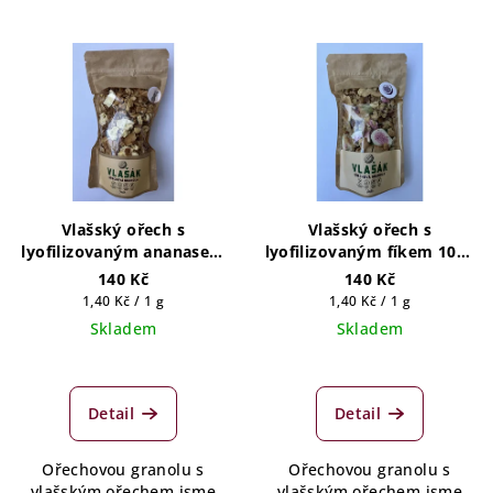
Vlašský ořech s
Vlašský ořech s
lyofilizovaným ananasem
lyofilizovaným fíkem 100g
100g
(5 porcí)
140 Kč
140 Kč
Měrná
Měrná
1,40 Kč / 1 g
1,40 Kč / 1 g
cena:
cena:
Skladem
Skladem
Detail
Detail
Ořechovou granolu s
Ořechovou granolu s
vlašským ořechem jsme
vlašským ořechem jsme