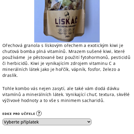
Ořechová granola s lískovým ořechem a exotickým kiwi je
chuťová bomba plná vitamínů. Mrazem sušené kiwi, které
používáme je pěstované bez použití fytohormonů, pesticidů
či herbicidů. Kiwi je vynikajícím zdrojem vitaminu C a
minerálních látek jako je hořčík, vápník, fosfor, železo a
draslík.
Tohle kombo vás nejen zasytí, ale také vám dodá dávku
vitamínů a minerálních látek. Vynikající chuť, textura, skvělé
výživové hodnoty a to vše s minimem sacharidů.
?
EDICE PRO UČITELE