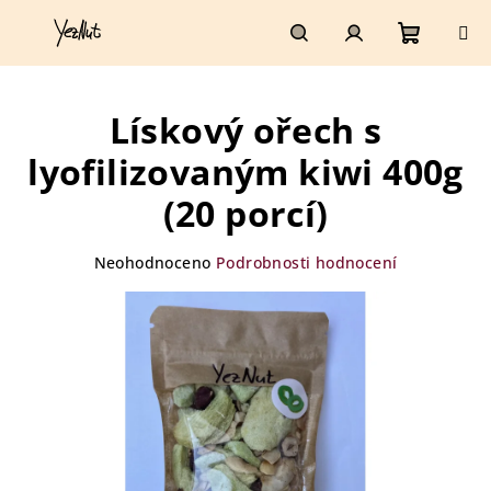
Přejít
na
obsah
Nákupn
Hledat
Přihlášení
Lískový ořech s
košík
lyofilizovaným kiwi 400g
(20 porcí)
Průměrné
Neohodnoceno
Podrobnosti hodnocení
hodnocení
produktu
je
0,0
z
5
hvězdiček.