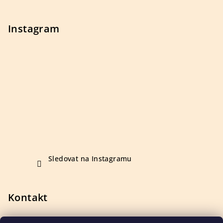
í
Instagram
Sledovat na Instagramu
Kontakt
+420 723 410 142