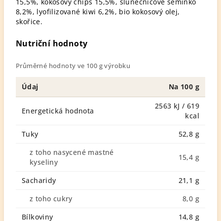
15,5%, kokosový chips 15,5%, slunečnicové semínko
8,2%, lyofilizované kiwi 6,2%, bio kokosový olej,
skořice.
Nutriční hodnoty
Průměrné hodnoty ve 100 g výrobku
Údaj
Na 100 g
2563 kJ / 619
Energetická hodnota
kcal
Tuky
52,8 g
z toho nasycené mastné
15,4 g
kyseliny
Sacharidy
21,1 g
z toho cukry
8,0 g
Bílkoviny
14,8 g