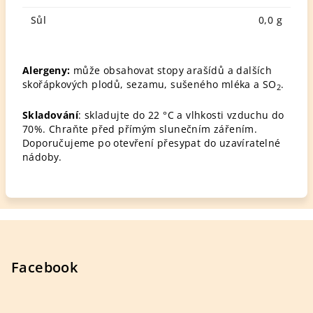
Sůl
0,0 g
Alergeny:
může obsahovat stopy arašídů a dalších
skořápkových plodů, sezamu, sušeného mléka a SO
.
2
Skladování
: skladujte do 22 °C a vlhkosti vzduchu do
70%. Chraňte před přímým slunečním zářením.
Doporučujeme po otevření přesypat do uzavíratelné
nádoby.
Z
á
p
Facebook
a
t