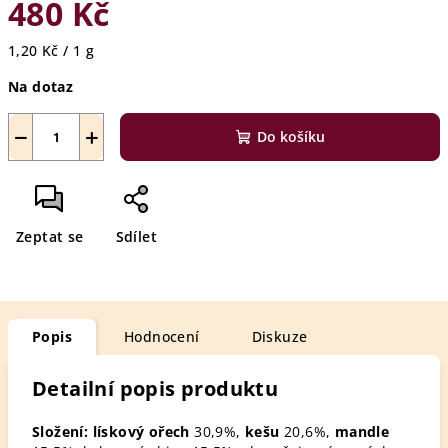
480 Kč
Měrná
1,20 Kč / 1 g
cena:
Na dotaz
−
+
Do košíku
Zeptat se
Sdílet
Popis
Hodnocení
Diskuze
Detailní popis produktu
Složení:
lískový ořech
30,9%,
kešu
20,6%,
mandle