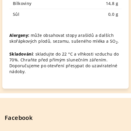
Bílkoviny
14,8 g
Sůl
0,0 g
Alergeny:
může obsahovat stopy arašídů a dalších
skořápkových plodů, sezamu, sušeného mléka a SO
.
2
Skladování
: skladujte do 22 °C a vlhkosti vzduchu do
70%. Chraňte před přímým slunečním zářením.
Doporučujeme po otevření přesypat do uzavíratelné
nádoby.
Z
á
p
Facebook
a