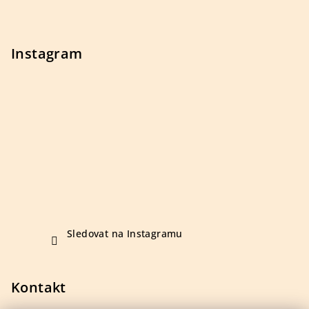
t
í
Instagram
Sledovat na Instagramu
Kontakt