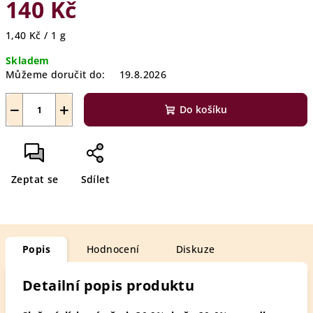
140 Kč
Měrná
1,40 Kč / 1 g
cena:
Skladem
Můžeme doručit do:
19.8.2026
−
+
Do košíku
Zeptat se
Sdílet
Popis
Hodnocení
Diskuze
Detailní popis produktu