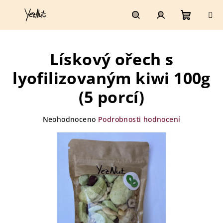
Přejít
na
obsah
Nákupn
Hledat
Přihlášení
Lískový ořech s
košík
lyofilizovaným kiwi 100g
(5 porcí)
Průměrné
Neohodnoceno
Podrobnosti hodnocení
hodnocení
produktu
je
0,0
z
5
hvězdiček.