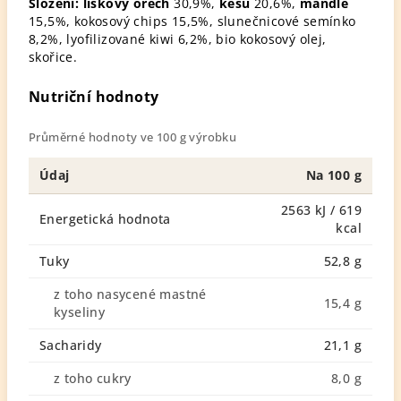
Složení:
lískový ořech
30,9%,
kešu
20,6%,
mandle
15,5%, kokosový chips 15,5%, slunečnicové semínko
8,2%, lyofilizované kiwi 6,2%, bio kokosový olej,
skořice.
Nutriční hodnoty
Průměrné hodnoty ve 100 g výrobku
Údaj
Na 100 g
2563 kJ / 619
Energetická hodnota
kcal
Tuky
52,8 g
z toho nasycené mastné
15,4 g
kyseliny
Sacharidy
21,1 g
z toho cukry
8,0 g