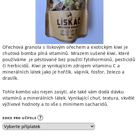
Ořechová granola s lískovým ořechem a exotickým kiwi je
chuťová bomba plná vitamínů. Mrazem sušené kiwi, které
používáme je pěstované bez použití fytohormonů, pesticidů
či herbicidů. Kiwi je vynikajícím zdrojem vitaminu C a
minerálních látek jako je hořčík, vápník, fosfor, železo a
draslík.
Tohle kombo vás nejen zasytí, ale také vám dodá dávku
vitamínů a minerálních látek. Vynikající chuť, textura, skvělé
výživové hodnoty a to vše s minimem sacharidů.
?
EDICE PRO UČITELE